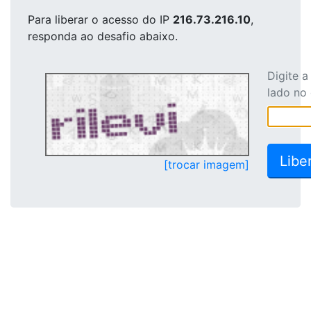
Para liberar o acesso
do IP
216.73.216.10
,
responda ao desafio abaixo.
Digite 
lado no
[trocar imagem]